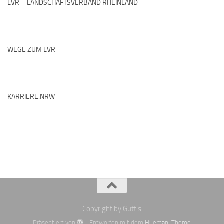
LVR – LANDSCHAFTSVERBAND RHEINLAND
WEGE ZUM LVR
KARRIERE.NRW
Copyright by Guttis
Präsentiert von
- Entworfen mit dem
Hueman-Theme