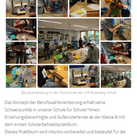
Berufsvorbereitung in den Fachräumen der LVR-Gutenberg-Schule
Das Konzept der Berufswahlorientierung erhält seine
Schwerpunkte in unserer Schule für Schüler*innen,
Erziehungsberechtigte und Außenstehende ab der Klasse 8 mit
dem ersten Schülerbetriebspraktikum.
Dieses Praktikum wird intensiv vorbereitet und bedeutet für die