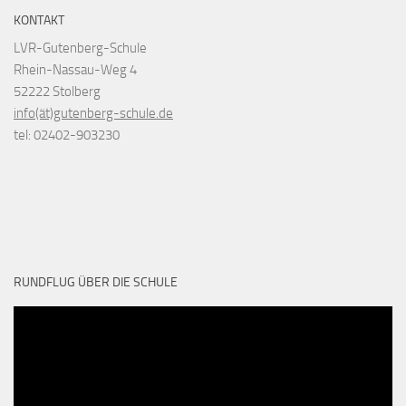
KONTAKT
LVR-Gutenberg-Schule
Rhein-Nassau-Weg 4
52222 Stolberg
info(ät)gutenberg-schule.de
tel: 02402-903230
RUNDFLUG ÜBER DIE SCHULE