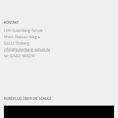
KONTAKT
LVR-Gutenberg-Schule
Rhein-Nassau-Weg 4
52222 Stolberg
info(ät)gutenberg-schule.de
tel: 02402-903230
RUNDFLUG ÜBER DIE SCHULE