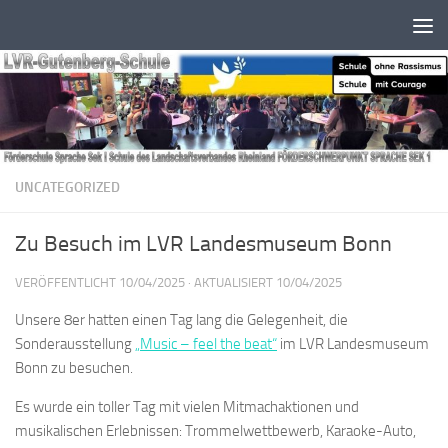
Zum Inhalt springen
UNCATEGORIZED
Zu Besuch im LVR Landesmuseum Bonn
VERÖFFENTLICHT
10/04/2025
· AKTUALISIERT
10/04/2025
Unsere 8er hatten einen Tag lang die Gelegenheit, die
Sonderausstellung
„Music – feel the beat“
im LVR Landesmuseum
Bonn zu besuchen.
Es wurde ein toller Tag mit vielen Mitmachaktionen und
musikalischen Erlebnissen: Trommelwettbewerb, Karaoke-Auto,