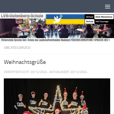
Zum Inhalt springen
UNCATEGORIZED
Weihnachtsgrüße
VERÖFFENTLICHT
20/12/2024
· AKTUALISIERT
20/12/2024