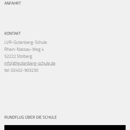
ANFAHRT
KONTAKT
LVR-Gutenberg-Schule
Rhein-Nassau-Weg 4
52222 Stolberg
info(ät)gutenberg-schule.de
tel: 02402-903230
RUNDFLUG ÜBER DIE SCHULE