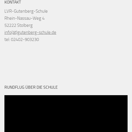
KONTAKT
LVR-Gutenberg-Schule
Rhein-Nassau-Weg 4
52222 Stolberg
info(ät)gutenberg-schule.de
tel: 02402-903230
RUNDFLUG ÜBER DIE SCHULE