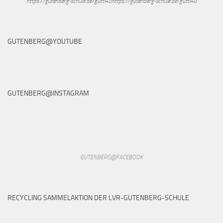
https://gutenberg-schule.de/gutti4uhttps://gutenberg-schule.de/gutti4u
GUTENBERG@YOUTUBE
GUTENBERG@INSTAGRAM
GUTENBERG@FACEBOOK
RECYCLING SAMMELAKTION DER LVR-GUTENBERG-SCHULE