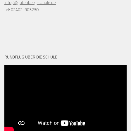
info(ät)gutenberg-schule.de
tel: 02402-903230
RUNDFLUG ÜBER DIE SCHULE