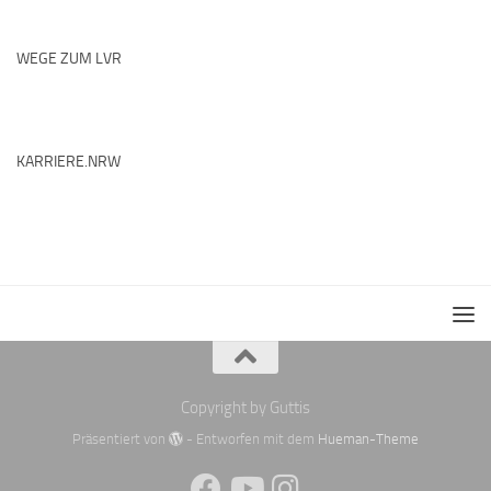
WEGE ZUM LVR
KARRIERE.NRW
Copyright by Guttis
Präsentiert von
- Entworfen mit dem
Hueman-Theme